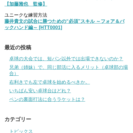
【加藤雅也 監修】
ユニークな練習方法
藤井貴文の試合に勝つための“必須”スキル ～フォア＆バ
ックハンド編～ [HTT0001]
最近の投稿
卓球の大会では、短パン以外では出場できないのか？
兄弟（姉妹）で、同じ部活に入るメリット（卓球部の場
合）
右利きでも左で卓球を始めるべきか。
いちばん安い卓球台はどれ？
ペンの裏面打法に合うラケットは？
カテゴリー
トピックス