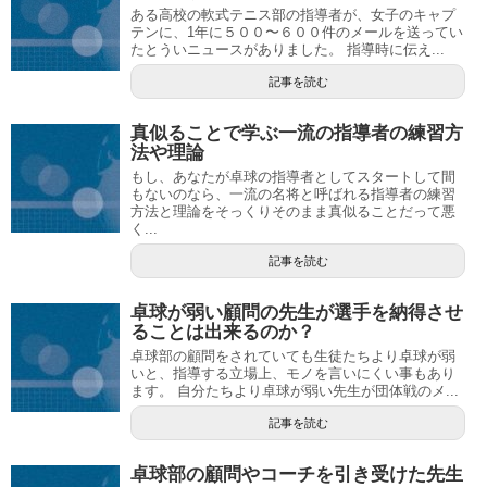
ある高校の軟式テニス部の指導者が、女子のキャプ
テンに、1年に５００〜６００件のメールを送ってい
たとういニュースがありました。 指導時に伝え...
記事を読む
真似ることで学ぶ一流の指導者の練習方
法や理論
もし、あなたが卓球の指導者としてスタートして間
もないのなら、一流の名将と呼ばれる指導者の練習
方法と理論をそっくりそのまま真似ることだって悪
く...
記事を読む
卓球が弱い顧問の先生が選手を納得させ
ることは出来るのか？
卓球部の顧問をされていても生徒たちより卓球が弱
いと、指導する立場上、モノを言いにくい事もあり
ます。 自分たちより卓球が弱い先生が団体戦のメ...
記事を読む
卓球部の顧問やコーチを引き受けた先生