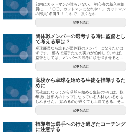
部内にカットマンが誰もいない。 初心者の新入生部
員に、 「〇〇、カットマンになれや！」 カットマン
の部員1名誕生！ これで、強くなれ...
記事を読む
団体戦メンバーの選考する時に監督とし
て考える事は？
卓球部員なら誰もが団体戦のメンバーになりたいは
ずです。 部内で選手たちの実力が伯仲していれば、
監督としては、メンバーの選考に頭を悩ませると...
記事を読む
高校から卓球を始める生徒を指導するた
めに
高校生になってから卓球を始める生徒の中には、数
年後には部内のトップになっている人材もいるかも
しれません。 始めるのが遅くても上達できる。そ...
記事を読む
指導者は選手への行き過ぎたコーチング
に注意する