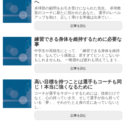
へ
卓球部の顧問をお引き受けになられた先生。 卓球教
室のコーチに新たに招かれたあなた。 選手のレベル
アップを助け、正しく導ける準備は出来てい...
記事を読む
練習できる身体を維持するために必要な
事
中学生や高校生にとって、「練習できる身体を維持
する」なんていう感覚は、若すぎてピンとこないか
もしれませんね。 一晩寝れば疲れも消えてしまう...
記事を読む
高い目標を持つことは選手もコーチも同
じ！本当に強くなるために
コーチが選手をサポートするためには、技術だけで
なく、心の持っていき方、そして選手が自ら持って
いる「夢」、それがたとえ身の丈にあっていないと
し...
記事を読む